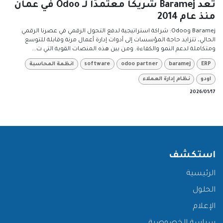
تعد Baramej شريكًا معتمدًا لـ Odoo في عمان
منذ عام 2014
Baramej وOdoo: شراكة استراتيجية لدفع التحول الرقمي في عصرنا الرقمي
الحالي، تتزايد حاجة المؤسسات إلى أدوات إدارة أعمال مرنة وقابلة للتوسع
ومتكاملة لدعم النمو والكفاءة. ومن بين هذه المنصات القوية التي ت...
ERP
baramej
odoo partner
software
انظمة المحاسبة
اودو
نظام إدارة العملاء
17‏/01‏/2026
استكشف
الرئيسية
الحلول
الإعلام