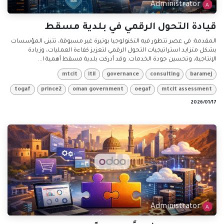
Administrator
قيادة التحول الرقمي في بلدية مسقط
المقدمة: في عصر تتطور فيه التكنولوجيا بوتيرة غير مسبوقة، تتبنى المؤسسات
بشكل متزايد استراتيجيات التحول الرقمي لتعزيز كفاءة العمليات، وزيادة
الإنتاجية، وتحسين جودة الخدمات. وقد أدركت بلدية مسقط أهمية ا...
mtcit
itil
governance
consulting
baramej
togaf
prince2
oman government
oegaf
mtcit assessment
17‏/01‏/2026
Administrator