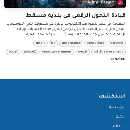
Administrator
قيادة التحول الرقمي في بلدية مسقط
المقدمة: في عصر تتطور فيه التكنولوجيا بوتيرة غير مسبوقة، تتبنى المؤسسات
بشكل متزايد استراتيجيات التحول الرقمي لتعزيز كفاءة العمليات، وزيادة
الإنتاجية، وتحسين جودة الخدمات. وقد أدركت بلدية مسقط أهمية ا...
mtcit
itil
governance
consulting
baramej
togaf
prince2
oman government
oegaf
mtcit assessment
17‏/01‏/2026
استكشف
الرئيسية
الحلول
الإعلام