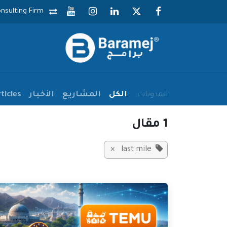
خطي للذهاب إلى المحتوى
nsulting Firm
المدونات:
الكل
المشاريع
الأخبار
ticles
1 مقال
×
last mile