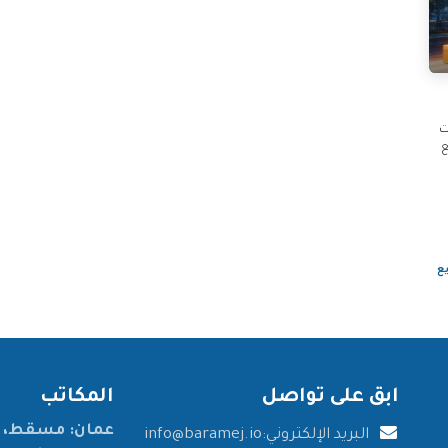
ات
ع
ع
ابق على تواصل
المكاتب
عمان: مسقط، ا
البريد الإلكتروني:
info@baramej.io